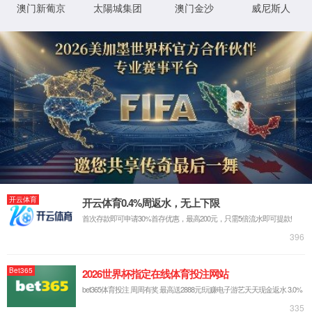
版权所有 @ CHINA·乐天使fun88-品牌
技术支持：
-领创网络
|
手机版
|
管理登录
|
本站支持
0769-2882 6001
0769-2882 6001
产品中心
产品中心
应用行业
应用行业
同步带
同步带
电子行业
电子行业
同步轮
同步轮
食品行业
食品行业
纺织龙带
纺织龙带
家电行业
家电行业