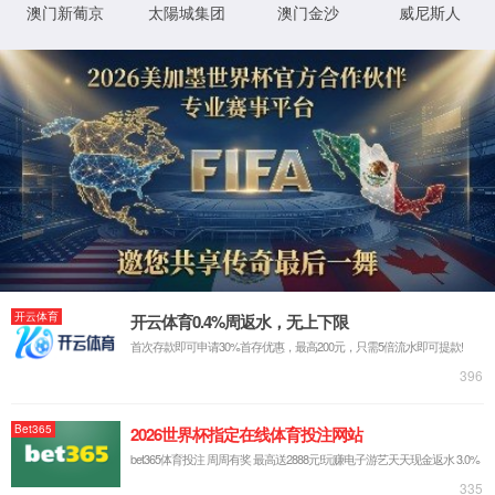
版权所有 @ CHINA·乐天使fun88-品牌
技术支持：
-领创网络
|
手机版
|
管理登录
|
本站支持
0769-2882 6001
三角带便宜又好装？先看清它
产品中心
应用行业
发表时间：2026-06-02 17:33
同步带
电子行业
摘要：
本文面向设备改造工程师、工厂维修主管及
同步轮
食品行业
靠性与应对精度要求之间做出精准权衡。
纺织龙带
家电行业